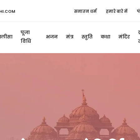
HI.COM
सनातन धर्म
हमारे बारे में
प
पूजा
ालीसा
भजन
मंत्र
स्तुति
कथा
मंदिर
विधि