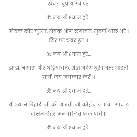
खेवत धूप अग्नि पर,
ॐ जय श्री श्याम हरे…
मोदक खीर चूरमा, सेवक भोग लगावत, सुवर्ण थाल भरे ।
सिर पर चंवर ढुर ।।
ॐ जय श्री श्याम हरे…
झांझ, नगारा और घड़ियावल, शंख मृदंग घुरे । भक्त आरती
गावें, जय जयकार करें ।।
ॐ जय श्री श्याम हरे…
श्री श्याम बिहारी जी की आरती, जो कोई नर गावे । गावल
दासमनोहर, मनवांछित फल पावे 11
ॐ जय श्री श्याम हरे…