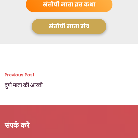
संतोषी माता व्रत कथा
संतोषी माता मंत्र
Post
Previous Post
दुर्गा माता की आरती
navigation
संपर्क करें