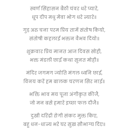
स्वर्ण सिंहासन बैठी चंवर धरे प्यारे,
धूप दीप मधु मेवा भोग धरे न्यारे॥
गुड़ अरु चना परम प्रिय तामें संतोष कियो,
संतोषी कहलाई भक्तन वैभव दियो॥
शुक्रवार प्रिय मानत आज दिवस सोही,
भक्त मंडली छाई कथा सुनत मोही॥
मंदिर जगमग ज्योति मंगल ध्वनि छाई,
विनय करें हम बालक चरणन सिर नाई॥
भक्ति भाव मय पूजा अंगीकृत कीजै,
जो मन बसे हमारे इच्छा फल दीजै॥
दुखी दरिद्री रोगी संकट मुक्त किए,
बहु धन-धान्य भरे घर सुख सौभाग्य दिए॥